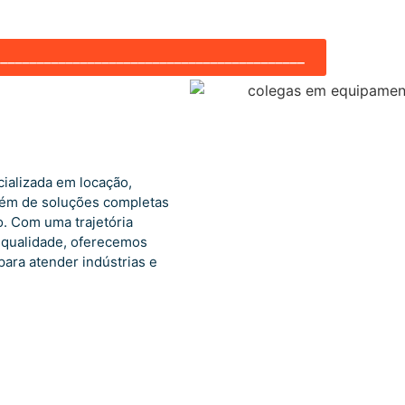
___________________________________________
alizada em locação,
lém de soluções completas
o. Com uma trajetória
 qualidade, oferecemos
para atender indústrias e