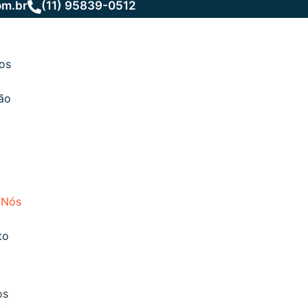
om.br
(11) 95839-0512
ços
ão
 Nós
to
os