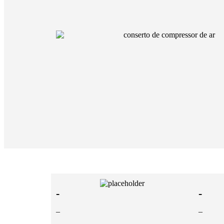
-
-
–
–