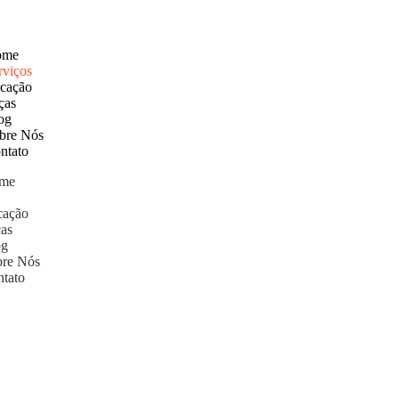
(11) 95839-0512
ome
rviços
cação
ças
og
bre Nós
ntato
me
viços
cação
as
og
bre Nós
tato