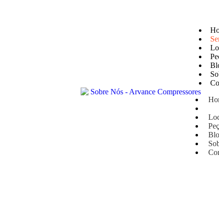
atendimento@arvancecompressores.com.br
H
Se
Lo
Pe
Bl
So
Co
Ho
Ser
Lo
Peç
Bl
So
Con